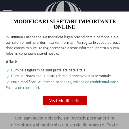
EN/ROM
MODIFICARI SI SETARI IMPORTANTE
ONLINE
In Uniunea Europeana s-a modificat legea privind datele personale ale
utilizatorilor online si dorim sa va informam. Va rog sa le vedeti dureaza
""sa ai o misiune, sa stii ca poti sa faci ceva util, parte din ceva mare, este
doar cateva minute. Te rog acceseaza aceste informatii pentru a putea
inaltator si mobilizator. cand ai o misiune, ai speranta. si atunci viata ta are
folosi in continuare site-ul nostru.
o calitate mai ridicata. in general, oamenii care isi gasesc o misiune in viata
Aflati:
sunt mult mai f"
Cum ne asiguram ca sunt protejate datele tale.
✔
Cum utilizeaza site-ul nostru datele dumneavoastra personale.
✔
Noile modificari la:
Termeni si conditii
,
Politica de confidentialitate
si
✔
Politica de cookie-uri
.
Clienti
Vezi Modificarile
Pentru noi, dintotdeauna, satisfactia clientului a ramas
obiectivul nostru principal iar pentru a ne asigura ca
realizam acest obiectiv, am investit permanent in
dezvoltarea si modernizarea serviciile noastre. Toate