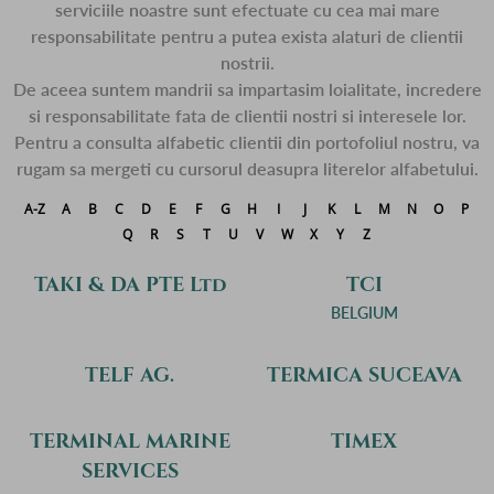
serviciile noastre sunt efectuate cu cea mai mare
responsabilitate pentru a putea exista alaturi de clientii
nostrii.
De aceea suntem mandrii sa impartasim loialitate, incredere
si responsabilitate fata de clientii nostri si interesele lor.
Pentru a consulta alfabetic clientii din portofoliul nostru, va
rugam sa mergeti cu cursorul deasupra literelor alfabetului.
A-Z
A
B
C
D
E
F
G
H
I
J
K
L
M
N
O
P
Q
R
S
T
U
V
W
X
Y
Z
TAKI & DA PTE Ltd
TCI
BELGIUM
TELF AG.
TERMICA SUCEAVA
TERMINAL MARINE
TIMEX
SERVICES