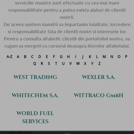
serviciile noastre sunt efectuate cu cea mai mare
responsabilitate pentru a putea exista alaturi de clientii
nostrii.
De aceea suntem mandrii sa impartasim loialitate, incredere
si responsabilitate fata de clientii nostri si interesele lor.
Pentru a consulta alfabetic clientii din portofoliul nostru, va
rugam sa mergeti cu cursorul deasupra literelor alfabetului.
A-Z
A
B
C
D
E
F
G
H
I
J
K
L
M
N
O
P
Q
R
S
T
U
V
W
X
Y
Z
WEST TRADING
WEXLER S.A.
WHITECHEM S.A.
WITTRACO GmbH
WORLD FUEL
SERVICES