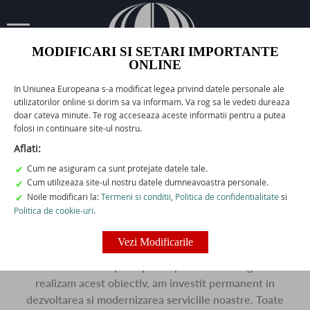
EN/ROM
MODIFICARI SI SETARI IMPORTANTE
ONLINE
In Uniunea Europeana s-a modificat legea privind datele personale ale
utilizatorilor online si dorim sa va informam. Va rog sa le vedeti dureaza
""sa ai o misiune, sa stii ca poti sa faci ceva util, parte din ceva mare, este
doar cateva minute. Te rog acceseaza aceste informatii pentru a putea
inaltator si mobilizator. cand ai o misiune, ai speranta. si atunci viata ta are
folosi in continuare site-ul nostru.
o calitate mai ridicata. in general, oamenii care isi gasesc o misiune in viata
Aflati:
sunt mult mai f"
Cum ne asiguram ca sunt protejate datele tale.
✔
Cum utilizeaza site-ul nostru datele dumneavoastra personale.
✔
Noile modificari la:
Termeni si conditii
,
Politica de confidentialitate
si
✔
Politica de cookie-uri
.
Clienti
Vezi Modificarile
Pentru noi, dintotdeauna, satisfactia clientului a ramas
obiectivul nostru principal iar pentru a ne asigura ca
realizam acest obiectiv, am investit permanent in
dezvoltarea si modernizarea serviciile noastre. Toate